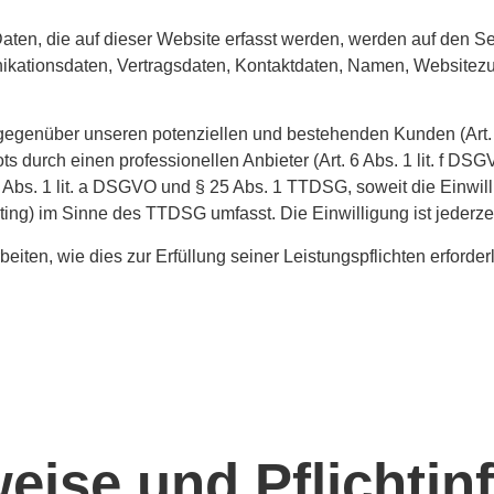
en, die auf dieser Website erfasst werden, werden auf den Ser
kationsdaten, Vertragsdaten, Kontaktdaten, Namen, Websitezugr
gegenüber unseren potenziellen und bestehenden Kunden (Art. 6
ts durch einen professionellen Anbieter (Art. 6 Abs. 1 lit. f D
 6 Abs. 1 lit. a DSGVO und § 25 Abs. 1 TTDSG, soweit die Einwi
ting) im Sinne des TTDSG umfasst. Die Einwilligung ist jederzei
beiten, wie dies zur Erfüllung seiner Leistungspflichten erford
eise und Pflicht­i