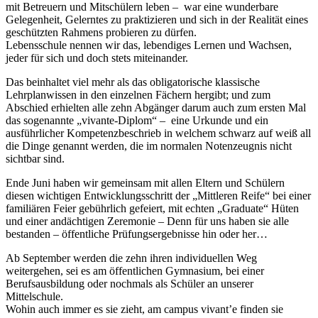
mit Betreuern und Mitschülern leben – war eine wunderbare
Gelegenheit, Gelerntes zu praktizieren und sich in der Realität eines
geschützten Rahmens probieren zu dürfen.
Lebensschule nennen wir das, lebendiges Lernen und Wachsen,
jeder für sich und doch stets miteinander.
Das beinhaltet viel mehr als das obligatorische klassische
Lehrplanwissen in den einzelnen Fächern hergibt; und zum
Abschied erhielten alle zehn Abgänger darum auch zum ersten Mal
das sogenannte „vivante-Diplom“ – eine Urkunde und ein
ausführlicher Kompetenzbeschrieb in welchem schwarz auf weiß all
die Dinge genannt werden, die im normalen Notenzeugnis nicht
sichtbar sind.
Ende Juni haben wir gemeinsam mit allen Eltern und Schülern
diesen wichtigen Entwicklungsschritt der „Mittleren Reife“ bei einer
familiären Feier gebührlich gefeiert, mit echten „Graduate“ Hüten
und einer andächtigen Zeremonie – Denn für uns haben sie alle
bestanden – öffentliche Prüfungsergebnisse hin oder her…
Ab September werden die zehn ihren individuellen Weg
weitergehen, sei es am öffentlichen Gymnasium, bei einer
Berufsausbildung oder nochmals als Schüler an unserer
Mittelschule.
Wohin auch immer es sie zieht, am campus vivant’e finden sie