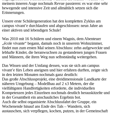
meinem inneren Auge nochmals Revue passieren: es war eine sehr
bewegende und intensive Zeit und allmählich setzen sich die
Erinnerungen.
Unsere erste Schülergeneration hat den kompletten Zyklus am
campus vivant’e durchlaufen und abgeschlossen: neun Jahre an
einer aktiven und lebendigen Schule!
Was 2010 mit 16 Schülern und einem Wagnis, dem Abenteuer
„école vivante“ begann, damals noch in unserem Wohnzimmer,
findet nun zum ersten Mal seinen Abschluss: zehn aufgeweckte und
lebhafte Kinder, die heranwuchsen zu gestandenen jungen Frauen
und Männern, die ihren Weg nun selbstständig weitergehen.
Das Wissen und der Umfang dessen, was sie sich am campus
vivant’e fürs Leben aneignen und hier erfahren durften, zeigte sich
in den letzten Monaten nochmals ganz deutlich:
Das große Abschlussprojekt, eine dreidimensionale Landkarte der
näheren Umgebung – Modellbau auf 2 x3 Metern, der die
vielfältigsten Handfertigkeiten erforderte, die individuellen
Kompetenzen jedes Einzelnen nochmals deutlich herauskitzelte und
in der Gesamtheit ein anschauliches Ergebnis bot.
Auch die selbst organisierte Abschlussfahrt der Gruppe, ein
Wochenende hinauf ans Ende des Tals – Wandern, sich
austauschen, sich verpflegen, kochen, putzen, in der Gemeinschaft